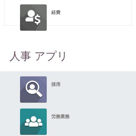
経費
人事 アプリ
採用
労務業務